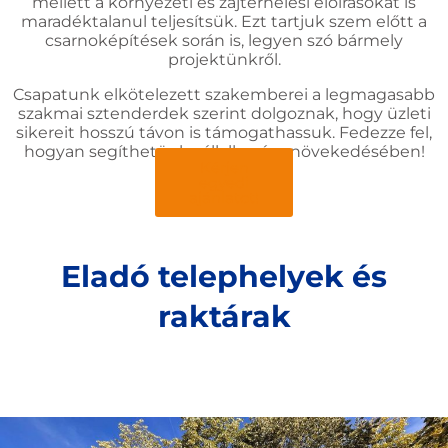
mellett a környezeti és zajterhelési előírásokat is
maradéktalanul teljesítsük. Ezt tartjuk szem előtt a
csarnoképítések során is, legyen szó bármely
projektünkről.
Csapatunk elkötelezett szakemberei a legmagasabb
szakmai sztenderdek szerint dolgoznak, hogy üzleti
sikereit hosszú távon is támogathassuk. Fedezze fel,
hogyan segíthetünk vállalkozása növekedésében!
Kérjen
egyedi
ajánlatot!
Eladó telephelyek és
raktárak