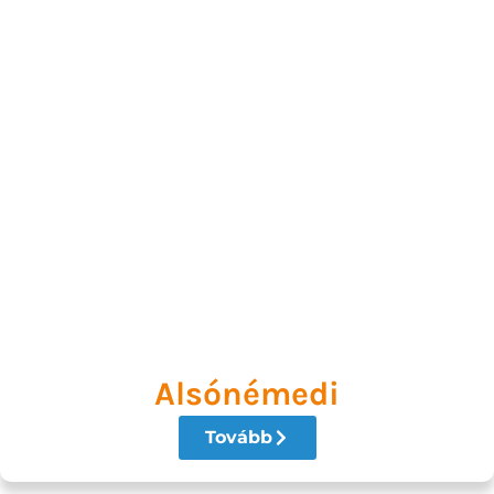
Alsónémedi
Tovább