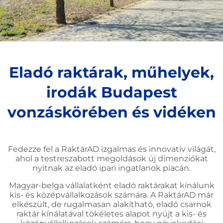
Eladó
Eladó raktárak, műhelyek,
raktárak
irodák Budapest
Alsónémedi
vonzáskörében és vidéken
Részletek
Fedezze fel a RaktárAD izgalmas és innovatív világát,
ahol a testreszabott megoldások új dimenziókat
nyitnak az eladó ipari ingatlanok piacán.
Magyar-belga vállalatként eladó raktárakat kínálunk
kis- és középvállalkozások számára. A RaktárAD már
elkészült, de rugalmasan alakítható, eladó csarnok
raktár kínálatával tökéletes alapot nyújt a kis- és