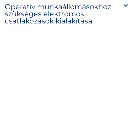
Operatív munkaállomásokhoz
szükséges elektromos
csatlakozások kialakítása
Energiagazdálkodás és
fenntarthatóság
Ezek a műszaki és infrastrukturális jellemzők biztosítják,
hogy a RaktárAD által kínált eladó csarnokok minden
igényt kielégítsenek. Lépjen velünk kapcsolatba, és
fedezze fel, hogyan teremthet stabil alapot vállalkozása
logisztikai működéséhez!
Ajánlatot kérek!