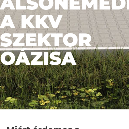
ALSÓNÉMED
A KKV
SZEKTOR
OÁZISA