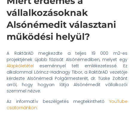
Miért érdemes a
vállalkozásoknak
Alsónémedit választani
működési helyül?
A RaktárAD megkezdte a teljes 19 000 m2-es
projektjének újabb fázisát Alsónémediben, melyet egy
Alapkőletétel
eseménnyel tett emlékezetessé. Ez
alkalommal Lőrincz-Hadnagy Tibor, a RaktárAD vezetője
kérdezte Alsónémedi Polgármesterét, dr. Tüske Zoltánt
arról, hogy hogyan látja Alsónémedit vállalkozói
szemmel nézve.
Az informatív beszélgetés megtekinthető
YouTube
csatornánkon: